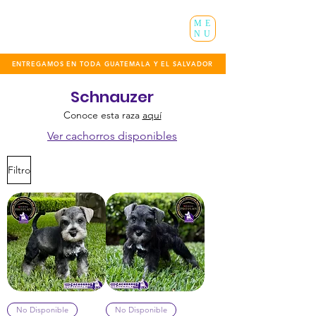
ME
NU
ENTREGAMOS EN TODA GUATEMALA Y EL SALVADOR
Schnauzer
Conoce esta raza
aquí
Ver cachorros disponibles
Filtro
No Disponible
No Disponible