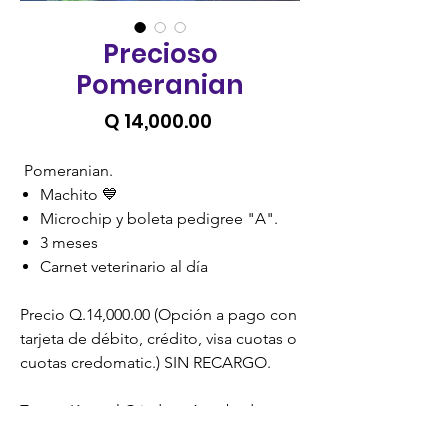
Precioso
Pomeranian
Precio
Q 14,000.00
Pomeranian.
Machito 💙
Microchip y boleta pedigree "A".
3 meses
Carnet veterinario al día
Precio Q.14,000.00 (Opción a pago con
tarjeta de débito, crédito, visa cuotas o
cuotas credomatic.) SIN RECARGO.
Zoona Kennel Criadero Aprobado y
Certificado por la Unidad de Bienestar