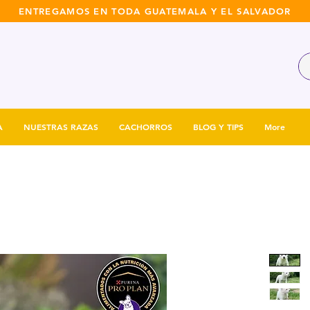
ENTREGAMOS EN TODA GUATEMALA Y EL SALVADOR
A
NUESTRAS RAZAS
CACHORROS
BLOG Y TIPS
More