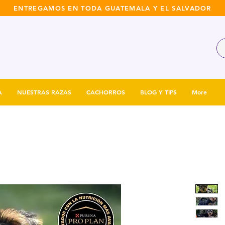
ENTREGAMOS EN TODA GUATEMALA Y EL SALVADOR
A
NUESTRAS RAZAS
CACHORROS
BLOG Y TIPS
More