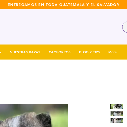
ENTREGAMOS EN TODA GUATEMALA Y EL SALVADOR
A
NUESTRAS RAZAS
CACHORROS
BLOG Y TIPS
More