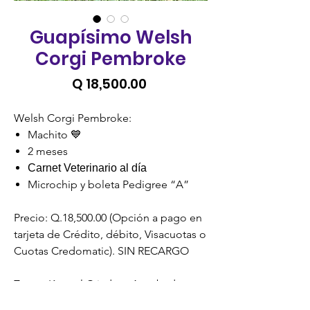
Guapísimo Welsh
Corgi Pembroke
Precio
Q 18,500.00
Welsh Corgi Pembroke:
Machito 💙
2 meses
Carnet Veterinario al día
Microchip y boleta Pedigree “A”
Precio: Q.18,500.00 (Opción a pago en
tarjeta de Crédito, débito, Visacuotas o
Cuotas Credomatic). SIN RECARGO
Zoona Kennel Criadero Aprobado y
Certificado por la Unidad de Bienestar