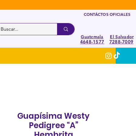
CONTÁCTOS OFICIALES
Guatemala
El Salvador
4648-1577
7288-7009
Guapísima Westy
Pedigree “A”
Hembrita